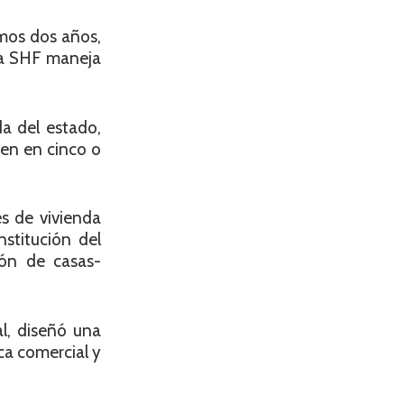
imos dos años,
 la SHF maneja
da del estado,
cen en cinco o
s de vivienda
nstitución del
ión de casas-
al, diseñó una
ca comercial y