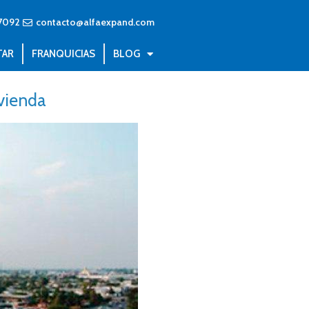
7092
contacto@alfaexpand.com
TAR
FRANQUICIAS
BLOG
vienda