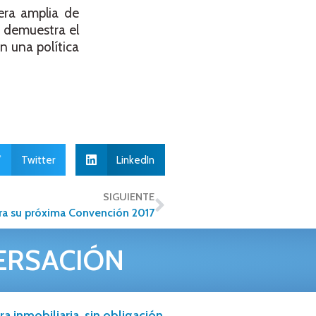
era amplia de
o demuestra el
n una política
Twitter
LinkedIn
SIGUIENTE
ara su próxima Convención 2017
ERSACIÓN
a inmobiliaria, sin obligación