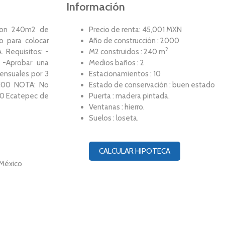
Información
 con 240m2 de
Precio de renta: 45,001 MXN
o para colocar
Año de construcción : 2000
2
 Requisitos: -
M2 construidos : 240 m
 -Aprobar una
Medios baños : 2
ensuales por 3
Estacionamientos : 10
6,100 NOTA: No
Estado de conservación : buen estado
030 Ecatepec de
Puerta : madera pintada.
Ventanas : hierro.
Suelos : loseta.
CALCULAR HIPOTECA
 México