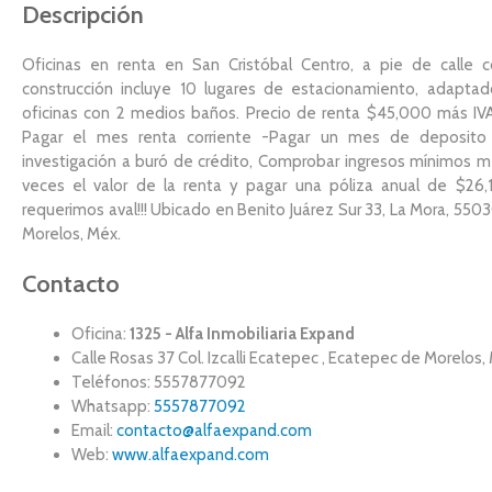
Descripción
Oficinas en renta en San Cristóbal Centro, a pie de calle
construcción incluye 10 lugares de estacionamiento, adaptad
oficinas con 2 medios baños. Precio de renta $45,000 más IVA.
Pagar el mes renta corriente -Pagar un mes de deposito
investigación a buró de crédito, Comprobar ingresos mínimos m
veces el valor de la renta y pagar una póliza anual de $2
requerimos aval!!! Ubicado en Benito Juárez Sur 33, La Mora, 55
Morelos, Méx.
Contacto
Oficina:
1325 - Alfa Inmobiliaria Expand
Calle Rosas 37 Col. Izcalli Ecatepec , Ecatepec de Morelos,
Teléfonos: 5557877092
Whatsapp:
5557877092
Email:
contacto@alfaexpand.com
Web:
www.alfaexpand.com