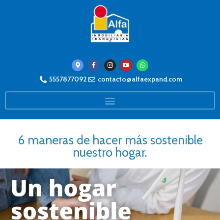
5557877092
contacto@alfaexpand.com
6 maneras de hacer más sostenible
nuestro hogar.